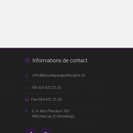
Informations de contact
Tél 024 472 25 25
Fax 024 472 25 26
Z. A. des Plavaux 102
1893 Muraz (Collombey)