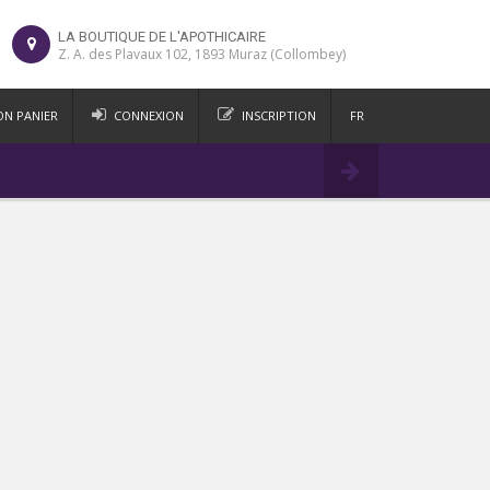
LA BOUTIQUE DE L'APOTHICAIRE
Z. A. des Plavaux 102, 1893 Muraz (Collombey)
N PANIER
CONNEXION
INSCRIPTION
FR
DE
Commander
IT
EN