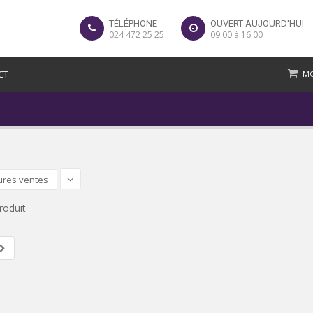
TÉLÉPHONE
OUVERT AUJOURD'HUI
024 472 25 25
09:00 à 16:00
CT
MO
ures ventes
roduit