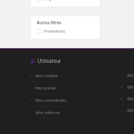
Autres filtres
Promotions
Utilisateur
Lu
08:0
Mon compte
Ma
08:0
Mon panier
Me
08:0
Mes commandes
Je
08:0
Mon adresse