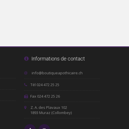
Informations de contact
Tél 024 472 25 25
Fax 024 472 25 26
Z. A. des Plavaux 102
1893 Muraz (Collombey)