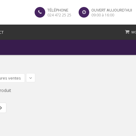
TÉLÉPHONE
OUVERT AUJOURD'HUI
024 472 25 25
09:00 à 16:00
CT
MO
ures ventes
roduit