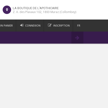
LA BOUTIQUE DE L'APOTHICAIRE
Z. A. des Plavaux 102, 1893 Muraz (Collombey)
N PANIER
CONNEXION
INSCRIPTION
FR
DE
Commander
IT
EN