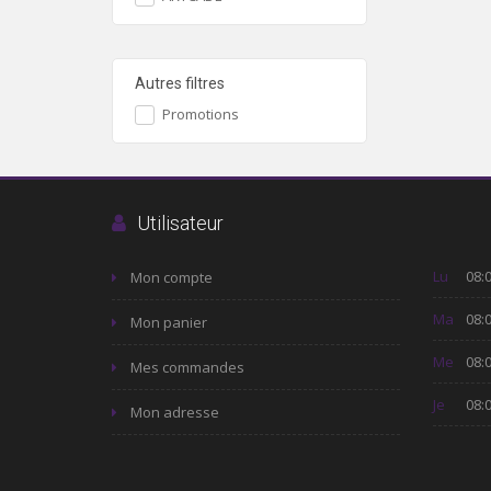
Autres filtres
Promotions
Utilisateur
Lu
08:0
Mon compte
Ma
08:0
Mon panier
Me
08:0
Mes commandes
Je
08:0
Mon adresse