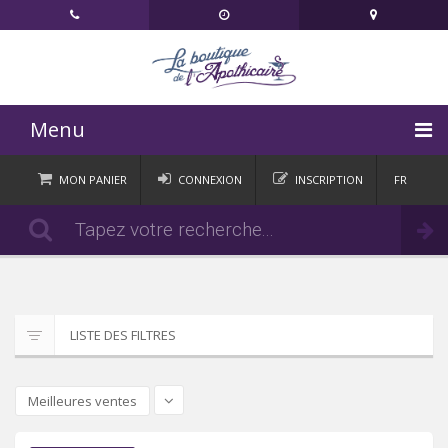
Menu
ACCUEIL
MON PANIER
CONNEXION
INSCRIPTION
FR
DE
CATÉGORIES
Commander
IT
EN
ACTUALITÉS
CONTACT
LISTE DES FILTRES
Meilleures ventes