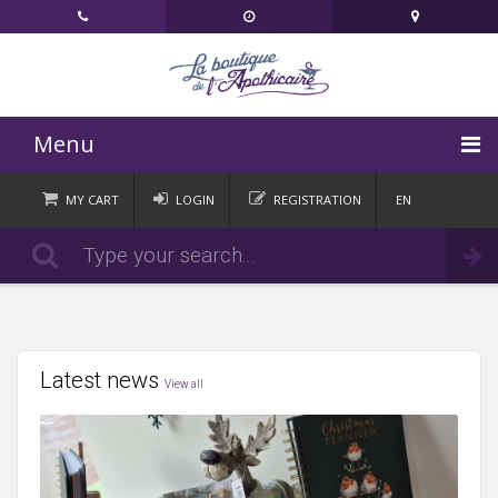
Menu
HOME
MY CART
LOGIN
REGISTRATION
EN
FR
CATEGORIES
Order
DE
IT
NEWS
CONTACT
Latest news
View all