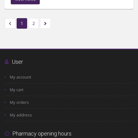
1
2
User
My account
My cart
My orders
My address
Pharmacy opening hours