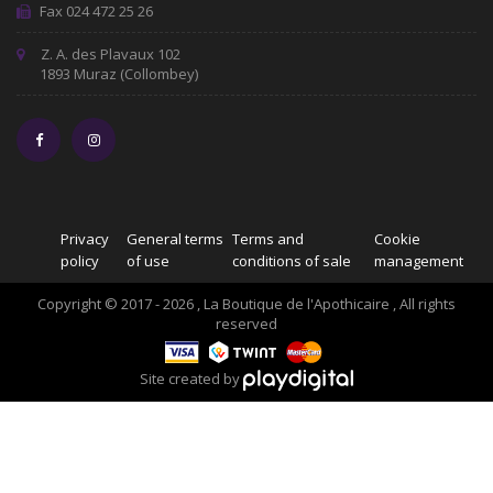
Fax 024 472 25 26
Z. A. des Plavaux 102
1893 Muraz (Collombey)
Privacy
General terms
Terms and
Cookie
policy
of use
conditions of sale
management
Copyright © 2017 - 2026 , La Boutique de l'Apothicaire , All rights
reserved
Site created by